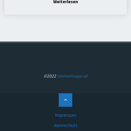
"fuchs"
Weiterlesen
©2022
timmelmayer.at
Back
to
Top
Impressum
datenschutz