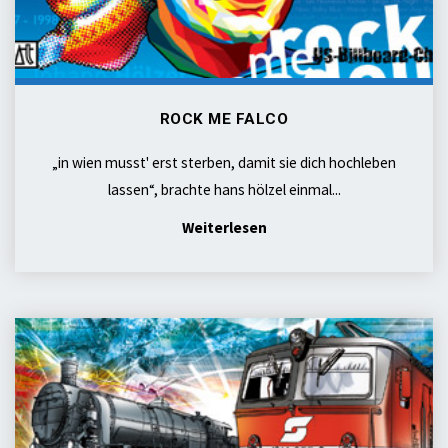
ROCK ME FALCO
„in wien musst' erst sterben, damit sie dich hochleben
lassen“, brachte hans hölzel einmal...
"rock
Weiterlesen
me
FALCO"
öbb
1912/1980