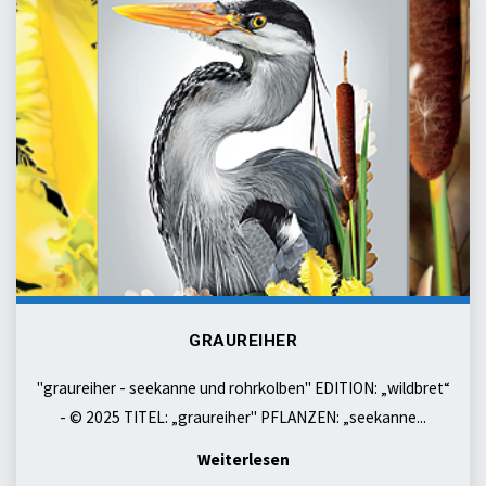
graureiher
GRAUREIHER
"graureiher - seekanne und rohrkolben" EDITION: „wildbret“
- © 2025 TITEL: „graureiher" PFLANZEN: „seekanne...
"graureiher"
Weiterlesen