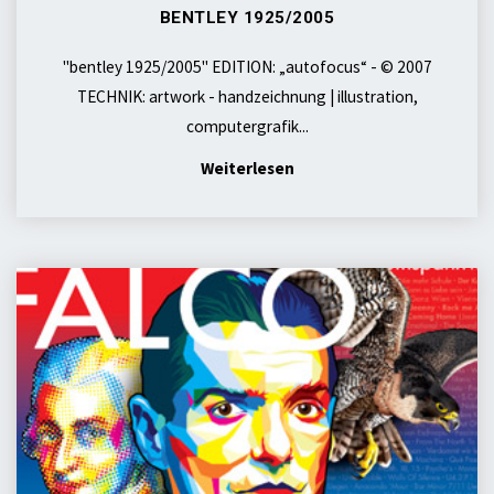
BENTLEY 1925/2005
"bentley 1925/2005" EDITION: „autofocus“ - © 2007
TECHNIK: artwork - handzeichnung | illustration,
computergrafik...
"bentley
Weiterlesen
1925/2005"
rock
me
FALCO