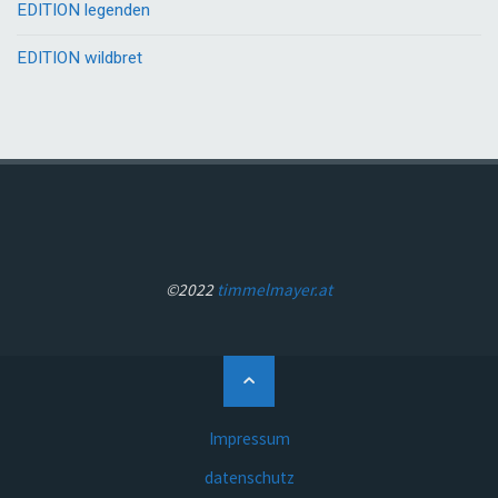
EDITION legenden
EDITION wildbret
©2022
timmelmayer.at
Back
to
Top
Impressum
datenschutz