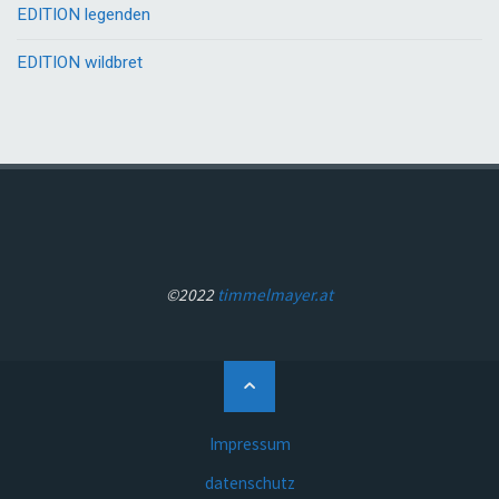
EDITION legenden
EDITION wildbret
©2022
timmelmayer.at
Back
to
Top
Impressum
datenschutz