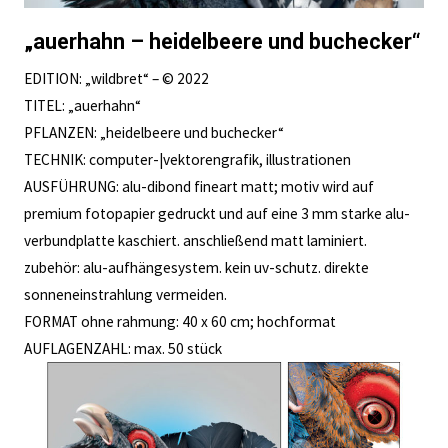
„auerhahn – heidelbeere und buchecker“
EDITION:
„wildbret“ – © 2022
TITEL:
„auerhahn“
PFLANZEN:
„heidelbeere und buchecker“
TECHNIK:
computer-|vektorengrafik, illustrationen
AUSFÜHRUNG:
alu-dibond fineart matt; motiv wird auf
premium fotopapier gedruckt und auf eine 3 mm starke alu-
verbundplatte kaschiert. anschließend matt laminiert.
zubehör: alu-aufhängesystem. kein uv-schutz. direkte
sonneneinstrahlung vermeiden.
FORMAT ohne rahmung:
40 x 60 cm; hochformat
AUFLAGENZAHL:
max. 50 stück